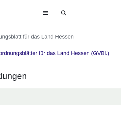
eite
ite
ungsblatt für das Land Hessen
ordnungsblätter für das Land Hessen (GVBl.)
ndungen