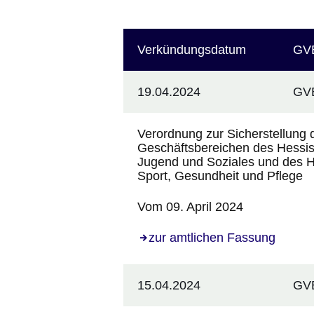
absteigend
Verkündungsdatum
GVB
:254
sortieren
Ergebnisse:Ergebnisse
19.04.2024
GVB
241
bis
Verordnung zur Sicherstellung 
250
Geschäftsbereichen des Hessisch
auf
Jugend und Soziales und des He
Sport, Gesundheit und Pflege
Seite
25
Vom 09. April 2024
zur amtlichen Fassung
15.04.2024
GVB