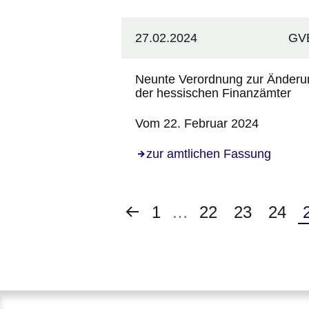
27.02.2024
GVB
Neunte Verordnung zur Änderun
der hessischen Finanzämter
Vom 22. Februar 2024
zur amtlichen Fassung
Vorherige
Erste
1
…
Seite
22
Seite
23
Seite
24
Seite
Seite