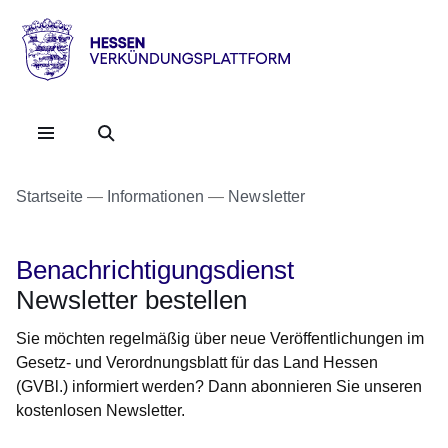
Direkt zum Kopf der Se
Direkt zum Inhalt
Direkt zum Fuß der Sei
HESSEN
-
Verkündungsplattform
Startseite
Informationen
Newsletter
Benachrichtigungsdienst
Newsletter bestellen
Sie möchten regelmäßig über neue Veröffentlichungen im
Gesetz- und Verordnungsblatt für das Land Hessen
(GVBl.) informiert werden? Dann abonnieren Sie unseren
kostenlosen Newsletter.